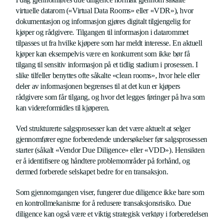
virtuelle datarom («Virtual Data Rooms» eller «VDR»), hvor
dokumentasjon og informasjon gjøres digitalt tilgjengelig for
kjøper og rådgivere. Tilgangen til informasjon i datarommet
tilpasses ut fra hvilke kjøpere som har meldt interesse. En aktuell
kjøper kan eksempelvis være en konkurrent som ikke bør få
tilgang til sensitiv informasjon på et tidlig stadium i prosessen. I
slike tilfeller benyttes ofte såkalte «clean rooms», hvor hele eller
deler av informasjonen begrenses til at det kun er kjøpers
rådgivere som får tilgang, og hvor det legges føringer på hva som
kan videreformidles til kjøperen.
Ved strukturerte salgsprosesser kan det være aktuelt at selger
gjennomfører egne forberedende undersøkelser før salgsprosessen
starter (såkalt «Vendor Due Diligence» eller «VDD»). Hensikten
er å identifisere og håndtere problemområder på forhånd, og
dermed forberede selskapet bedre for en transaksjon.
Som gjennomgangen viser, fungerer due diligence ikke bare som
en kontrollmekanisme for å redusere transaksjonsrisiko. Due
diligence kan også være et viktig strategisk verktøy i forberedelsen