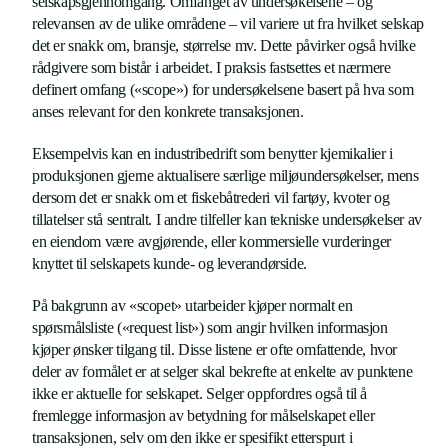
selskapsgjennomgang. Omfanget av undersøkelsene – og
relevansen av de ulike områdene – vil variere ut fra hvilket selskap
det er snakk om, bransje, størrelse mv. Dette påvirker også hvilke
rådgivere som bistår i arbeidet. I praksis fastsettes et nærmere
definert omfang («scope») for undersøkelsene basert på hva som
anses relevant for den konkrete transaksjonen.
Eksempelvis kan en industribedrift som benytter kjemikalier i
produksjonen gjerne aktualisere særlige miljøundersøkelser, mens
dersom det er snakk om et fiskebåtrederi vil fartøy, kvoter og
tillatelser stå sentralt. I andre tilfeller kan tekniske undersøkelser av
en eiendom være avgjørende, eller kommersielle vurderinger
knyttet til selskapets kunde- og leverandørside.
På bakgrunn av «scopet» utarbeider kjøper normalt en
spørsmålsliste («request list») som angir hvilken informasjon
kjøper ønsker tilgang til. Disse listene er ofte omfattende, hvor
deler av formålet er at selger skal bekrefte at enkelte av punktene
ikke er aktuelle for selskapet. Selger oppfordres også til å
fremlegge informasjon av betydning for målselskapet eller
transaksjonen, selv om den ikke er spesifikt etterspurt i