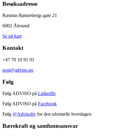
Besøksadresse
Rasmus Rønnebergs gate 21
6002 Ålesund
Se på kart
Kontakt
+47 70 10 91 91
post@adviso.no
Følg
Følg ADVISO på
LinkedIn
Følg ADVISO på
Facebook
Følg
@Advisoliv
for den uformelle hverdagen
Bærekraft og samfunnsansvar