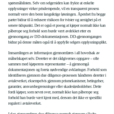
spørsmålslisten. Selv om selgersiden kan frykte at enkelte
opplysninger virker prisdempende, vil en transparent prosess
normalt være den beste langsiktige løsningen. Åpenhet fra begge
parter bidrar til å redusere risikoen for tvister og uenighet på et
senere tidspunkt. Det er også et poeng at kjøper normalt ikke kan
påberope seg forhold som burde vært avdekket etter en
gjennomgang av DD-dokumentasjonen. DD-gjennomgangen
bidrar på denne måten også til å oppfylle selgers opplysningsplikt.
Innsamlingen av informasjon gjennomføres i all hovedsak av
målselskapet selv. Deretter er det rådgivernes oppgave – ofte
sammen med kjøperens representanter – å gjennomgå
dokumentasjonen og foreta nødvendige avklaringer. Forhold som
identifiseres gjennom due diligence-prosessen håndteres deretter i
avtaleverket, eksempelvis gjennom prismekanismer, betingelser,
garantier, ansvarsbegrensninger eller skadesløsholdelser. Dette
fordi kjøper, som nevnt over, normalt ikke kan påberope seg
forhold han burde vært kjent med, dersom det ikke er spesifikt
regulert i avtaleverket.
I dag gjennomføres due diligence normalt gjennom såkalte