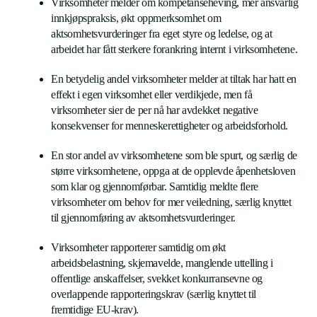
Virksomheter melder om kompetanseheving, mer ansvarlig
innkjøpspraksis, økt oppmerksomhet om
aktsomhetsvurderinger fra eget styre og ledelse, og at
arbeidet har fått sterkere forankring internt i virksomhetene.
En betydelig andel virksomheter melder at tiltak har hatt en
effekt i egen virksomhet eller verdikjede, men få
virksomheter sier de per nå har avdekket negative
konsekvenser for menneskerettigheter og arbeidsforhold.
En stor andel av virksomhetene som ble spurt, og særlig de
større virksomhetene, oppga at de opplevde åpenhetsloven
som klar og gjennomførbar. Samtidig meldte flere
virksomheter om behov for mer veiledning, særlig knyttet
til gjennomføring av aktsomhetsvurderinger.
Virksomheter rapporterer samtidig om økt
arbeidsbelastning, skjemavelde, manglende uttelling i
offentlige anskaffelser, svekket konkurransevne og
overlappende rapporteringskrav (særlig knyttet til
fremtidige EU-krav).