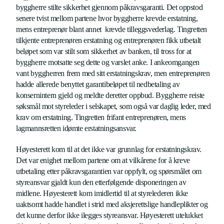
byggherre stilte sikkerhet gjennom påkravsgaranti. Det oppstod
senere tvist mellom partene hvor byggherre krevde erstatning,
mens entreprenør blant annet krevde tilleggsvederlag. Tingretten
tilkjente entreprenøren erstatning og entreprenøren fikk utbetalt
beløpet som var stilt som sikkerhet av banken, til tross for at
byggherre motsatte seg dette og varslet anke. I ankeomgangen
vant byggherren frem med sitt erstatningskrav, men entreprenøren
hadde allerede benyttet garantibeløpet til nedbetaling av
konsernintern gjeld og meldte deretter oppbud. Byggherre reiste
søksmål mot styreleder i selskapet, som også var daglig leder, med
krav om erstatning. Tingretten frifant entreprenøren, mens
lagmannsretten idømte erstatningsansvar.
Høyesterett kom til at det ikke var grunnlag for erstatningskrav.
Det var enighet mellom partene om at vilkårene for å kreve
utbetaling etter påkravsgarantien var oppfylt, og spørsmålet om
styreansvar gjaldt kun den etterfølgende disponeringen av
midlene. Høyesterett kom imidlertid til at styrelederen ikke
uaktsomt hadde handlet i strid med aksjerettslige handleplikter og
det kunne derfor ikke ilegges styreansvar. Høyesterett utelukket