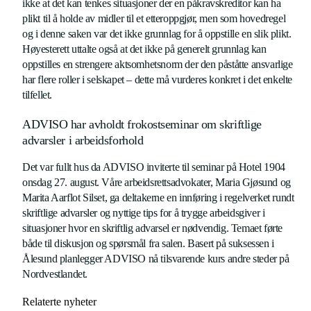
ikke at det kan tenkes situasjoner der en påkravskreditor kan ha
plikt til å holde av midler til et etteroppgjør, men som hovedregel
og i denne saken var det ikke grunnlag for å oppstille en slik plikt.
Høyesterett uttalte også at det ikke på generelt grunnlag kan
oppstilles en strengere aktsomhetsnorm der den påståtte ansvarlige
har flere roller i selskapet – dette må vurderes konkret i det enkelte
tilfellet.
ADVISO har avholdt frokostseminar om skriftlige
advarsler i arbeidsforhold
Det var fullt hus da ADVISO inviterte til seminar på Hotel 1904
onsdag 27. august. Våre arbeidsrettsadvokater, Maria Gjøsund og
Marita Aarflot Silset, ga deltakerne en innføring i regelverket rundt
skriftlige advarsler og nyttige tips for å trygge arbeidsgiver i
situasjoner hvor en skriftlig advarsel er nødvendig. Temaet førte
både til diskusjon og spørsmål fra salen. Basert på suksessen i
Ålesund planlegger ADVISO nå tilsvarende kurs andre steder på
Nordvestlandet.
Relaterte nyheter