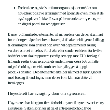
Forbrukere og sivilsamfunnsorganisasjoner melder om i
hovedsak positive erfaringer med åpenhetsloven, men at de
også opplever å ikke få svar på henvendelser og etterspør
en digital portal for redegjørelser.
Barne- og familiedepartementet vil nå vurdere om det er grunnlag
for endringer i åpenhetsloven basert på tilbakemeldingene. I tillegg
til erfaringene som er listet opp over, vil departementet særlig
vurdere om det er behov for å øke eller sende tersklene for hvilke
bedrifter som skal rapportere (særlig sett opp mot EUs forslag til
lignende regler), om aktsomhetsvurderingene også bør omfatte
miljøforhold og om virksomheter bør pålegges å oppgi
produksjonssted. Departementet arbeider nå med et høringsnotat
med forslag til endringer, men det er ikke klart når dette vil
fremlegges.
Høyesterett har avsagt ny dom om styreansvar
Høyesterett har klargjort flere forhold knyttet til styreansvar i en ny
avgjørelse. Saken springer ut fra et entrepriseforhold hvor